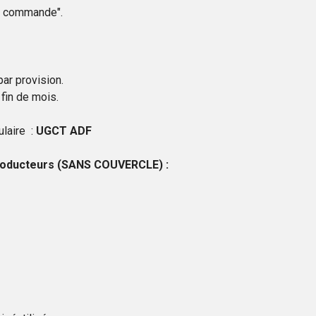
re commande".
ar provision.
fin de mois.
ulaire :
UGCT ADF
 producteurs (SANS COUVERCLE) :