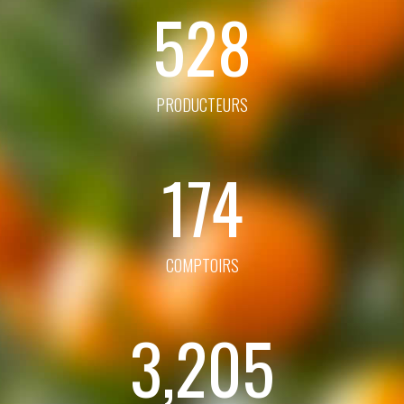
528
PRODUCTEURS
174
COMPTOIRS
3,205